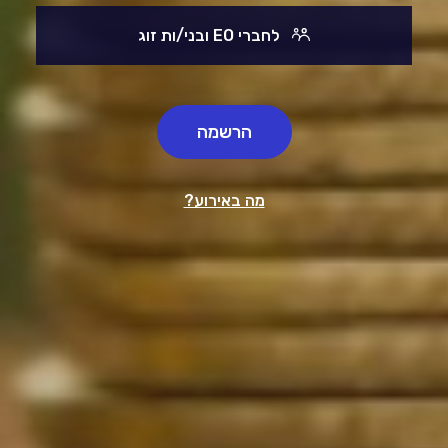
לחברי EO ובני/ות זוג
הרשמה
מה באירוע?