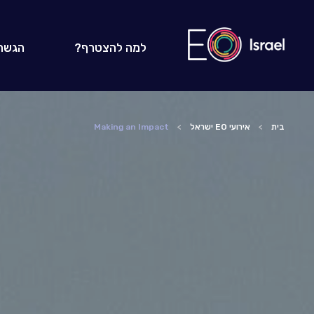
למה להצטרף?
הגשת
בית
אירועי EO ישראל
Making an Impact