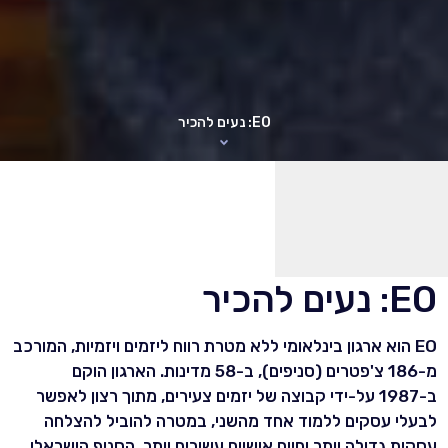
EO: נעים להכיר
EO: נעים להכיר
EO הוא ארגון בינלאומי ללא מטרת רווח ליזמים ויזמיות, המורכב
מ-186 צ'פטרים (סניפים), ב-58 מדינות. הארגון הוקם
ב-1987 על-ידי קבוצה של יזמים צעירים, מתוך רצון לאפשר
לבעלי עסקים ללמוד אחד מהשני, במטרה להוביל להצלחה
עסקית גדולה יותר וחיים אישיים עשירים יותר. הסניף הישראלי