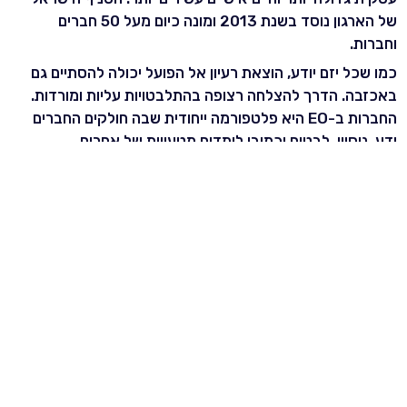
של הארגון נוסד בשנת 2013 ומונה כיום מעל 50 חברים
וחברות.
כמו שכל יזם יודע, הוצאת רעיון אל הפועל יכולה להסתיים גם
באכזבה. הדרך להצלחה רצופה בהתלבטויות עליות ומורדות.
החברות ב-EO היא פלטפורמה ייחודית שבה חולקים החברים
ידע, ניסיון, לבטים וכמובן לומדים מטעויות של אחרים.
בנוסף לתכנים המקצועים הניתנים לחברים מוענקת להם רשת
בינלאומית של יזמים בעלי עסקים שכל יזם חולם להיות
במחיצתם ולשתף איתם פעולה.