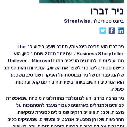
ניר זברו
ביזנס סטוריטלר,
Streetwise
ניר זברו הוא מרצה בינלאומי, מחבר ויועץ, הידוע כ־"The
Business Storyteller". עם יותר מ־20 שנות ניסיון, הוא
מסייע ליזמים ולמותגים מובילים כמו Microsoft ו-Unilever
ליישם סטוריטלינג כדי לשפר את השיווק, המכירות וזהות המותג
שלהם. עבודתו של ניר מבוססת על העיקרון שנרטיב משכנע
הוא המרכיב החשוב ביותר ביצירת חיבור עם קהל ובהנעת
פעולה.
ניר מרצה ברחבי העולם ומלמד מתודולוגיה מוכחת שמאפשרת
לצוותים ולמנהלים בארגונים לעבור מעבר להסתמכות על
מצגות, ולבנות פיצ’ים חזקים שמובילים לסגירת עסקאות.
ההרצאות שלו הן מפגשים אנרגטיים ומעשיים, שמעניקים כלים
ומסגרות עבודה ברורות לבניית מותגים חזקים יותר ולשיפור