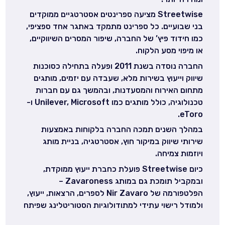
Streetwise מציעה ספרינטים אסטרטגיים ממוקדים
בני שבועיים. כל ספרינט מתמקד באתגר אחד ספציפי,
כמו חידוד פיץ’ של החברה, שיפור המסרים השיווקיים,
או מיפוי מסע הלקוח.
החברה נוסדה בשנת 2011 ופעלה בתחילה כסוכנות
שיווק וייעוץ בשירות מלא, שעבדה עם יזמים, מותגים
מתחום האירוח והמסעדנות, ובהמשך גם עם חברות
טכנולוגיה, כולל מותגים כמו Unilever, Microsoft ו-
eToro.
במהלך השנים תמכה החברה בלקוחות באמצעות
שירותי שיווק במיקור חוץ, אסטרטגיה, בניית מותג
ויוזמות צמיחה.
כיום Streetwise פועלת כחברת ייעוץ ממוקדת,
ובמקביל תומכת גם במותג Zavaroness –
הפלטפורמה של Nir Zavaro לספרים, הרצאות, ייעוץ,
ולמודל רישוי עתידי למתודולוגיות הסטוריטלינג שפיתח