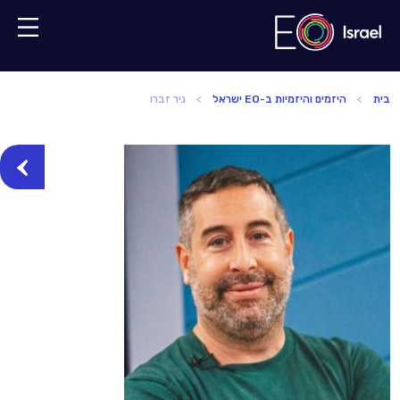
בית
היזמים והיזמיות ב-EO ישראל
ניר זברו