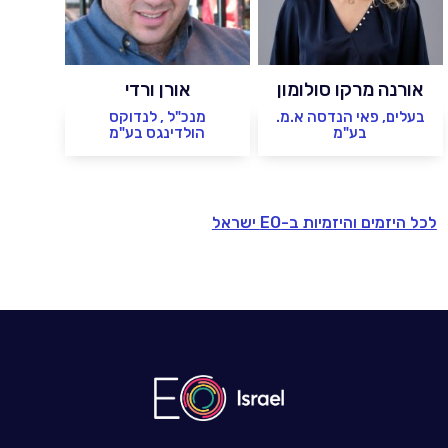
אורנה מרקו סולומון
אורן ורדי
בעלים, פאי הנדסה א.מ.
מנכ"ל , לנדוקס
בע"מ
הולדינגס בע"מ
לכל היזמים והיזמיות ב-EO ישראל